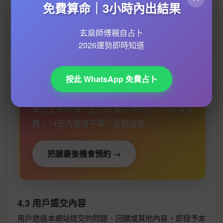
免費算命｜3小時內出結果
未經書面授權，用戶不得以任何形式複製、修改、傳播、
展示、出版或銷售本網站內容。用戶僅可為個人非商業目
玄燊師傅親自占卜
的瀏覽與使用服務。任何商業用途需事先取得本網站明確
2026運勢即時知道
同意。
按此 WhatsApp 免費占卜
⚠️ 名額剩餘不多！這位擁有130萬YouTube點
擊的玄學師傅，正在限量提供詳批八字命書服
務。14天內覺得不準？全額退款。
把握最後機會預約 →
4.3 用戶提交內容
用戶透過本網站提交的問題、回饋或其他內容，即授予本