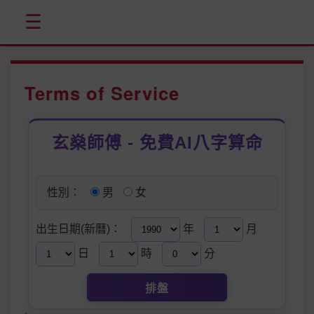
☰
Terms of Service
玄燊師傅 - 免費AI八字算命
性別：
男
女
出生日期(新曆)：
年
月
日
時
分
排盤