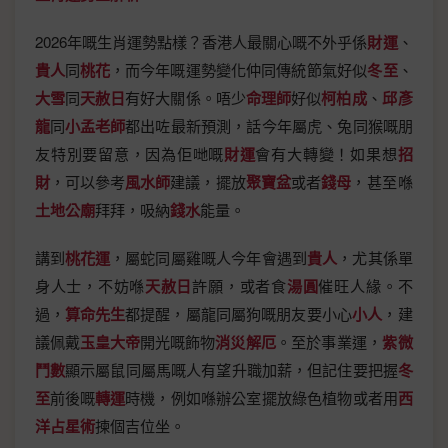
2026年嘅生肖運勢點樣？香港人最關心嘅不外乎係
財運
、
貴人
同
桃花
，而今年嘅運勢變化仲同傳統節氣好似
冬至
、
大雪
同
天赦日
有好大關係。唔少
命理師
好似
柯柏成
、
邱彥
龍
同
小孟老師
都出咗最新預測，話今年屬虎、兔同猴嘅朋
友特別要留意，因為佢哋嘅
財運
會有大轉變！如果想
招
財
，可以參考
風水師
建議，擺放
聚寶盆
或者
錢母
，甚至喺
土地公廟
拜拜，吸納
錢水
能量。
講到
桃花運
，屬蛇同屬雞嘅人今年會遇到
貴人
，尤其係單
身人士，不妨喺
天赦日
許願，或者食
湯圓
催旺人緣。不
過，
算命先生
都提醒，屬龍同屬狗嘅朋友要小心
小人
，建
議佩戴
玉皇大帝
開光嘅飾物
消災解厄
。至於事業運，
紫微
鬥數
顯示屬鼠同屬馬嘅人有望升職加薪，但記住要把握
冬
至
前後嘅
轉運
時機，例如喺辦公室擺放綠色植物或者用
西
洋占星術
揀個吉位坐。