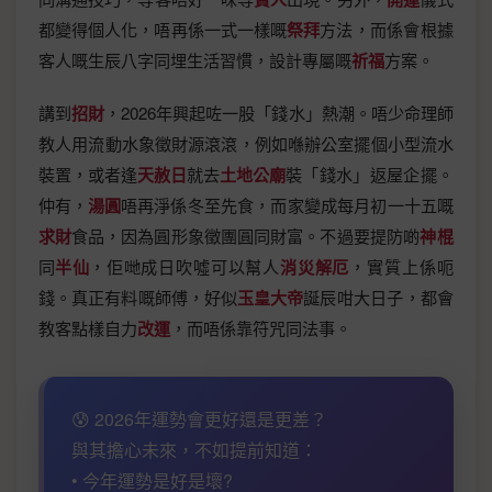
都變得個人化，唔再係一式一樣嘅
祭拜
方法，而係會根據
客人嘅生辰八字同埋生活習慣，設計專屬嘅
祈福
方案。
講到
招財
，2026年興起咗一股「錢水」熱潮。唔少命理師
教人用流動水象徵財源滾滾，例如喺辦公室擺個小型流水
裝置，或者逢
天赦日
就去
土地公廟
裝「錢水」返屋企擺。
仲有，
湯圓
唔再淨係冬至先食，而家變成每月初一十五嘅
求財
食品，因為圓形象徵團圓同財富。不過要提防啲
神棍
同
半仙
，佢哋成日吹噓可以幫人
消災解厄
，實質上係呃
錢。真正有料嘅師傅，好似
玉皇大帝
誕辰咁大日子，都會
教客點樣自力
改運
，而唔係靠符咒同法事。
😰 2026年運勢會更好還是更差？
與其擔心未來，不如提前知道：
• 今年運勢是好是壞?