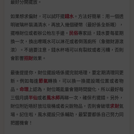
最好分開擺放。
如果想求偏財，可以試吓擺
錢水
。方法好簡單：用一個透
明玻璃杯裝滿清水，再放入幾個硬幣（最好係全新嘅），
擺喺財位或者辦公枱左手邊。
民俗
專家話，錢水要每星期
換一次，換出嚟嘅水可以淋花或者倒落廁所（象徵財源滾
滾）。不過要注意，錢水杯唔可以有裂紋或者污糟，否則
會影響
招財
效果。
最後提提你，財位擺設唔係擺完就唔理，要定期清理同更
新。例如每逢
節氣
轉換，可以換一換擺設嘅位置或者物
品。
命理
上認為，財位嘅能量會隨時間變化，所以最好每
三個月請
半仙
或者
風水師
再睇一次，確保冇擺錯。另外，
財位附近唔好放垃圾桶或者尖銳物品，否則會破壞
求財
氣
場。記住啦，風水擺設只係輔助，最緊要都係自己努力同
把握機會！