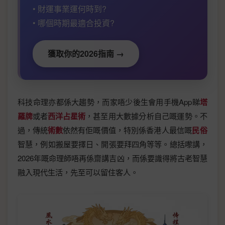
• 財運事業運何時到?
• 哪個時期最適合投資?
獲取你的2026指南 →
科技命理亦都係大趨勢，而家唔少後生會用手機App睇
塔
羅牌
或者
西洋占星術
，甚至用大數據分析自己嘅運勢。不
過，傳統
術數
依然有佢嘅價值，特別係香港人最信嘅
民俗
智慧，例如搬屋要擇日、開張要拜四角等等。總括嚟講，
2026年嘅命理師唔再係齋講吉凶，而係要識得將古老智慧
融入現代生活，先至可以留住客人。