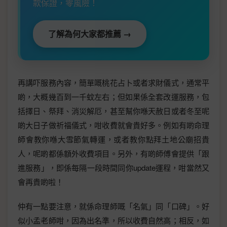
款保證，零風險！
了解為何大家都推薦 →
再講吓服務內容，簡單嘅桃花占卜或者求財儀式，通常平
啲，大概幾百到一千蚊左右；但如果係全套改運服務，包
括擇日、祭拜、消災解厄，甚至幫你喺天赦日或者冬至呢
啲大日子做祈福儀式，咁收費就會貴好多。例如有啲命理
師會教你喺大雪節氣轉運，或者教你點拜土地公廟招貴
人，呢啲都係額外收費項目。另外，有啲師傅會提供「跟
進服務」，即係每隔一段時間同你update運程，咁當然又
會再貴啲啦！
仲有一點要注意，就係命理師嘅「名氣」同「口碑」。好
似小孟老師咁，因為出名準，所以收費自然高；相反，如