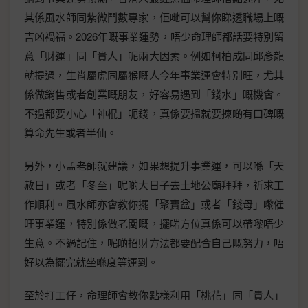
其係風水師同紫微鬥數專家，佢哋可以幫你睇透職場上嘅
吉凶禍福。2026年嘅事業運勢，唔少命理師都話要特別留
意「財運」同「貴人」呢兩大因素。例如柯柏成同邱彥龍
就提過，生肖屬虎同屬猴嘅人今年事業運會特別旺，尤其
係做銷售或者創業嘅朋友，好容易遇到「錢水」嘅機會。
不過都要小心「神棍」呃錢，真係要搵就要揀啲有口碑嘅
算命先生或者半仙。
另外，小孟老師就建議，如果想提升事業運，可以喺「天
赦日」或者「冬至」呢啲大日子去土地公廟拜拜，祈求工
作順利。風水師亦會教你擺「聚寶盆」或者「錢母」嚟催
旺事業運，特別係做老闆嘅，擺啱方位真係可以帶嚟唔少
生意。不過記住，呢啲招財方法都要配合自己嘅努力，唔
好以為擺完就坐喺度等運到。
至於打工仔，命理師會教你點樣利用「桃花」同「貴人」