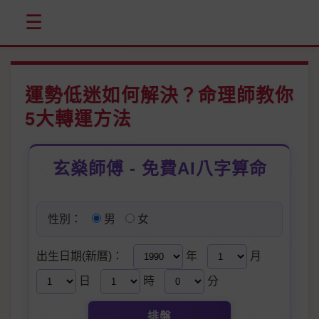
☰
運勢低迷如何解決？命理師教你
5大轉運方法
玄燊師傅 - 免費AI八字算命
性別：
男
女
出生日期(新曆)：
年
月
日
時
分
排盤