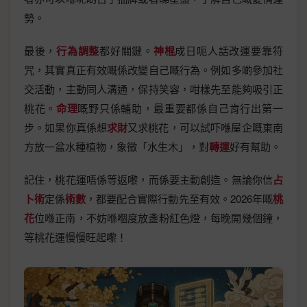
勢。
最後，
行為調整
都好關鍵。
神棍
成日呃人話改運要靠符
咒，其實真正有效嘅係改變自己嘅行為。例如多啲參加社
交活動，主動同人溝通，保持笑容，咁樣先至能夠吸引正
桃花。
命理
嘅野只係輔助，最重要都係自己肯行出第一
步。如果你真係想
求財
又求桃花，可以試吓喺屋企嘅東南
方放一盆水種植物，象徵「水生木」，對
轉運
好有幫助。
記住，桃花運唔係等返嚟，而係要主動創造。無論你信
占
卜術
定係
術數
，都要配合實際行動先至有效。2026年嘅
桃
花
位喺正南，不妨喺嗰度放盞粉紅色燈，每晚開幾個鐘，
等桃花運慢慢旺起嚟！