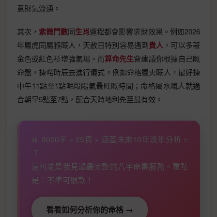
意財氣流通。
其次，
紫微鬥數
同
生肖
運程都會影響求財效果。例如2026
年屬虎同屬猴嘅人，天赦日特別容易遇到
貴人
，可以多著
金色或紅色衫增強氣場。而
算命先生
會建議你根據自己嘅
命盤，揀啱時辰去進行儀式。例如命格屬火嘅人，最好揀
中午11點至1點呢段陽氣最旺嘅時間；命格屬水嘅人就適
合朝早5點至7點，配合天時地利先至最有效。
📊 8000字 × 25頁 × 涵蓋未來10年流年分析 =
？
這可能是我見過最完整的八字命書服務。重點
是：不準可退款！
看看如何分析你的命格 →