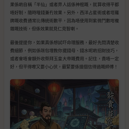
果係啲自稱「半仙」或者畀人話係神棍嘅，就算收得平都
唔好制，隨時嘥錢兼冇效果。另外，西洋占星術或者塔羅
牌嘅收費通常比傳統術數平，因為唔使用到紫微鬥數咁複
雜嘅技術，但係效果就見仁見智喇。
最後提提你，如果真係想試吓命理服務，最好先問清楚收
費細節，例如係咪包埋教你擺錢母、錢水呢啲招財技巧，
或者會唔會額外收祭拜玉皇大帝嘅費用。記住，貴唔一定
好，但平得嚟又要小心伏，最緊要係搵個信得過嘅師傅！