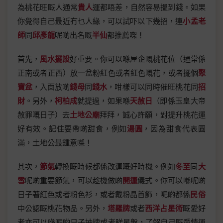
為桃花旺嘅人通常
貴人
運都唔差，自然容易搵到錢。如果
你覺得自己最近冇乜人緣，可以試吓以下幾招，連
小孟老
師
同
邱彥龍
呢啲出名嘅
半仙
都推薦㗎！
首先，
風水擺設
好重要。你可以喺屋企嘅桃花位（通常係
正南或者正西）放一盆粉紅色或者紅色嘅花，或者擺個
聚
寶盆
，入面放啲
錢母
同
錢水
，咁樣可以同時催旺桃花同
招
財
。另外，
柯柏成
就提過，如果喺
天赦日
（即係玉皇大帝
赦罪嘅日子）去
土地公廟
拜拜，誠心許願，對提升桃花運
好有效。記住要帶啲甜食，例如
湯圓
，因為甜食代表圓
滿，土地公最鍾意㗎！
其次，
節氣
轉換嘅時候都係改運嘅好時機。例如
冬至
同
大
雪
呢啲重要節氣，可以趁機做啲
開運
儀式。你可以喺呢啲
日子著紅色或者粉色衫，或者戴粉晶首飾，呢啲都係
民俗
中公認嘅桃花物品。另外，
塔羅牌
或者
西洋占星術
嘅愛好
者亦可以喺呢啲日子抽牌或者睇星盤，了解自己嘅愛情運