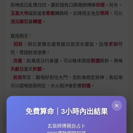
佢哋成日亂噏廿四，最好搵有口碑嘅師傅睇
命理
。另外，
玉皇大帝
誕辰或者
節氣
轉換時，記得用五色豆
祭拜
，可以
消災解厄
兼
轉運
。
實用例子
：
-
招財
：辦公室嘅左邊青龍位放流水擺設，加埋
求財
符
咒，等錢財滾滾嚟。
-
改運
：如果成日行衰運，可以喺床頭掛
開運
銅鈴，再喺
天赦日
當天
許願
。
-
民俗
禁忌：鏡唔好對住大門，否則會趕走財神；魚缸唔
可以擺喺廚房附近，水火相沖會影響
財運
。
最後提多句，風水唔係擺完就唔理，要定期清理
聚寶盆
入
×
面嘅舊錢同更新
錢水
，先可以保持能量流動。
邱彥龍
仲建
免費算命｜3小時內出結果
議，每年
冬至
同
大雪
期間重新布置一次風水陣，配合
占卜
術
或者
塔羅牌
睇吓流年方向，咁先至係長久
轉運
之道！
玄燊師傅親自占卜