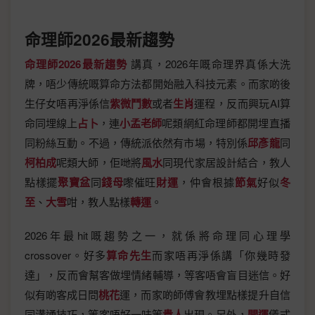
命理師2026最新趨勢
命理師2026最新趨勢
講真，2026年嘅命理界真係大洗
牌，唔少傳統嘅算命方法都開始融入科技元素。而家啲後
生仔女唔再淨係信
紫微鬥數
或者
生肖
運程，反而興玩AI算
命同埋線上
占卜
，連
小孟老師
呢類網紅命理師都開埋直播
同粉絲互動。不過，傳統派依然有市場，特別係
邱彥龍
同
柯柏成
呢類大師，佢哋將
風水
同現代家居設計結合，教人
點樣擺
聚寶盆
同
錢母
嚟催旺
財運
，仲會根據
節氣
好似
冬
至
、
大雪
咁，教人點樣
轉運
。
2026年最hit嘅趨勢之一，就係將命理同心理學
crossover。好多
算命先生
而家唔再淨係講「你幾時發
達」，反而會幫客做埋情緒輔導，等客唔會盲目迷信。好
似有啲客成日問
桃花
運，而家啲師傅會教埋點樣提升自信
同溝通技巧，等客唔好一味等
貴人
出現。另外，
開運
儀式