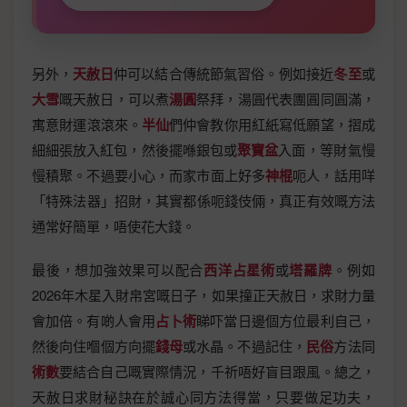
另外，
天赦日
仲可以結合傳統節氣習俗。例如接近
冬至
或
大雪
嘅天赦日，可以煮
湯圓
祭拜，湯圓代表團圓同圓滿，
寓意財運滾滾來。
半仙
們仲會教你用紅紙寫低願望，摺成
細細張放入紅包，然後擺喺銀包或
聚寶盆
入面，等財氣慢
慢積聚。不過要小心，而家市面上好多
神棍
呃人，話用咩
「特殊法器」招財，其實都係呃錢伎倆，真正有效嘅方法
通常好簡單，唔使花大錢。
最後，想加強效果可以配合
西洋占星術
或
塔羅牌
。例如
2026年木星入財帛宮嘅日子，如果撞正天赦日，求財力量
會加倍。有啲人會用
占卜術
睇吓當日邊個方位最利自己，
然後向住嗰個方向擺
錢母
或水晶。不過記住，
民俗
方法同
術數
要結合自己嘅實際情況，千祈唔好盲目跟風。總之，
天赦日求財秘訣在於誠心同方法得當，只要做足功夫，