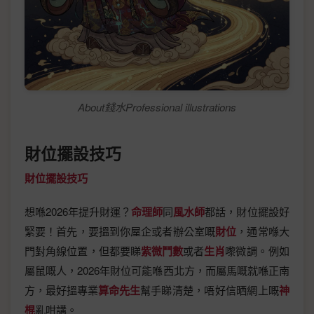
About錢水Professional illustrations
財位擺設技巧
財位擺設技巧
想喺2026年提升財運？
命理師
同
風水師
都話，財位擺設好
緊要！首先，要搵到你屋企或者辦公室嘅
財位
，通常喺大
門對角線位置，但都要睇
紫微鬥數
或者
生肖
嚟微調。例如
屬鼠嘅人，2026年財位可能喺西北方，而屬馬嘅就喺正南
方，最好搵專業
算命先生
幫手睇清楚，唔好信晒網上嘅
神
棍
亂咁講。