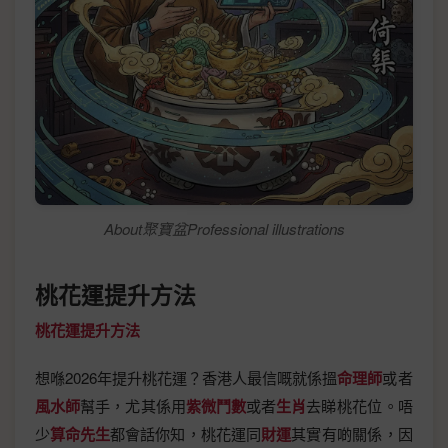
About聚寶盆Professional illustrations
桃花運提升方法
桃花運提升方法
想喺2026年提升桃花運？香港人最信嘅就係搵
命理師
或者
風水師
幫手，尤其係用
紫微鬥數
或者
生肖
去睇桃花位。唔
少
算命先生
都會話你知，桃花運同
財運
其實有啲關係，因