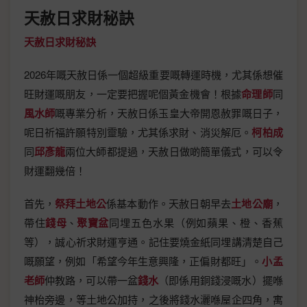
天赦日求財秘訣
天赦日求財秘訣
2026年嘅天赦日係一個超級重要嘅轉運時機，尤其係想催
旺財運嘅朋友，一定要把握呢個黃金機會！根據
命理師
同
風水師
嘅專業分析，天赦日係玉皇大帝開恩赦罪嘅日子，
呢日祈福許願特別靈驗，尤其係求財、消災解厄。
柯柏成
同
邱彥龍
兩位大師都提過，天赦日做啲簡單儀式，可以令
財運翻幾倍！
首先，
祭拜土地公
係基本動作。天赦日朝早去
土地公廟
，
帶住
錢母
、
聚寶盆
同埋五色水果（例如蘋果、橙、香蕉
等），誠心祈求財運亨通。記住要燒金紙同埋講清楚自己
嘅願望，例如「希望今年生意興隆，正偏財都旺」。
小孟
老師
仲教路，可以帶一盆
錢水
（即係用銅錢浸嘅水）擺喺
神枱旁邊，等土地公加持，之後將錢水灑喺屋企四角，寓