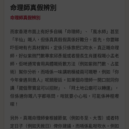
命理師真假辨別
命理師真假辨別
而家香港市面上有好多自稱「命理師」、「風水師」甚至
「半仙」嘅人，但係真真假假真係好難分。首先，你要睇
吓佢哋有冇真材實料，定係只係靠把口吹水。真正嘅命理
師，好似紫微鬥數專家邱彥龍或者擅長生肖運程嘅小孟老
師，佢哋通常會用具體嘅術數方法（例如紫微鬥數、占星
術）幫你分析，而唔係一味講啲模棱兩可嘅嘢，例如「你
今年會遇到貴人」呢類廢話。如果個命理師一開口就同你
講「擺個聚寶盆可以招財」、「拜土地公廟可以轉運」，
但係連你嘅八字都唔問，咁就要小心啦，可能係神棍嚟
㗎！
另外，真嘅命理師會根據節氣（例如冬至、大雪）或者特
定日子（例如天赦日）俾你建議，而唔係亂咁吹水。例如