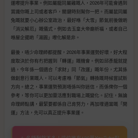
運嚟提升事業。例如屬龍同屬雞嘅人，2026年可能會遇到
賞識你嘅上司或者客戶，關鍵時刻幫你一把。而屬鼠同屬
兔嘅就要小心辦公室政治，最好喺「大雪」節氣前後做啲
「消災解厄」嘅儀式，例如去玉皇大帝廟祈福，或者自己
喺屋企擺啲「湯圓」嚟化解是非。
最後，唔少命理師都提醒，2026年事業運勢好壞，好大程
度取決於你有冇把握到「轉運」嘅機會。例如邱彥龍就提
過，今年係一個適合「求財」同「改運」嘅年份，尤其係
做創意行業嘅人，可以考慮喺「節氣」轉換嘅時候嘗試新
方向。總之，事業運勢預測唔係叫你迷信，而係俾你一個
參考，等你可以更加靈活應對職場上嘅變化。記住，無論
命理師點講，最緊要都係自己肯努力，再加埋適當嘅「開
運」方法，先可以真正提升事業運。
⚠️ 名額剩餘不多！這位擁有130萬YouTube點