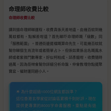
命理師收費比較
命理師收費比較
講到搵命理師睇運程，收費真係天差地遠，由幾百蚊到幾
萬蚊都有，點解差咁遠？首先睇吓命理師嘅「級數」同
「服務範圍」。普通街邊擺檔嘅算命先生，可能幾百蚊就
幫你睇個生肖流年或者簡單占卜，但係如果係出名嘅風水
師或者紫微鬥數專家，好似柯柏成、邱彥龍咁，收費隨時
過萬，因為佢哋會幫你詳細分析命盤，仲會教埋你點擺聚
寶盆、催財運同避小人。
🌟 為什麼超過1000位網友都說準？
這位香港玄學家從討論區累積千則好評，現在
提供更專業的8000字命書服務。重點是有退