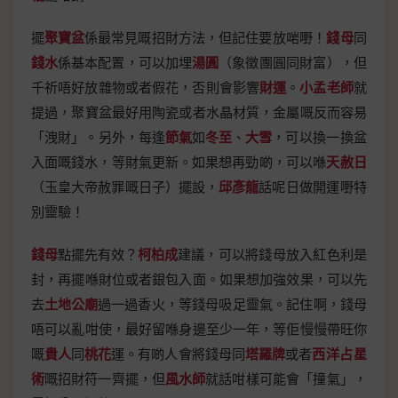
擺
聚寶盆
係最常見嘅招財方法，但記住要放啱嘢！
錢母
同
錢水
係基本配置，可以加埋
湯圓
（象徵團圓同財富），但
千祈唔好放雜物或者假花，否則會影響
財運
。
小孟老師
就
提過，聚寶盆最好用陶瓷或者水晶材質，金屬嘅反而容易
「洩財」。另外，每逢
節氣
如
冬至
、
大雪
，可以換一換盆
入面嘅錢水，等財氣更新。如果想再勁啲，可以喺
天赦日
（玉皇大帝赦罪嘅日子）擺設，
邱彥龍
話呢日做開運嘢特
別靈驗！
錢母
點擺先有效？
柯柏成
建議，可以將錢母放入紅色利是
封，再擺喺財位或者銀包入面。如果想加強效果，可以先
去
土地公廟
過一過香火，等錢母吸足靈氣。記住啊，錢母
唔可以亂咁使，最好留喺身邊至少一年，等佢慢慢帶旺你
嘅
貴人
同
桃花
運。有啲人會將錢母同
塔羅牌
或者
西洋占星
術
嘅招財符一齊擺，但
風水師
就話咁樣可能會「撞氣」，