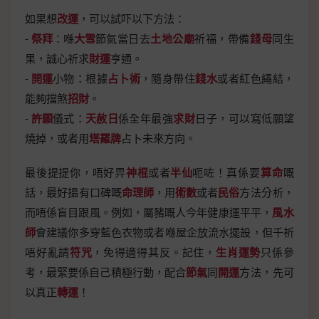
如果想
改運
，可以試吓以下方法：
-
祭拜
：喺
大雪
節氣當日去
土地公廟
祈福，帶備
錢母
同生
果，誠心祈求
財運
亨通。
-
開運
小物：根據
占卜術
，隨身帶住
錢水
或者紅色繩結，
能夠擋煞
招財
。
-
許願
儀式：
天赦日
係全年最強
求財
日子，可以寫低願望
燒掉，或者用
塔羅牌
占卜未來方向。
最後提提你，唔好畀
神棍
或者
半仙
呃咗！真係要
算命
嘅
話，最好搵有口碑嘅
命理師
，用
術數
或者
民俗
方法分析，
而唔係盲目跟風。例如，屬豬嘅人今年健康運平平，
風水
師
會建議你多穿藍色衣物或者喺屋企放流水擺設，但千祈
唔好亂請
符咒
，免得適得其反。記住，
生肖運勢
只係參
考，最緊要係自己積極行動，配合
節氣
同
開運
方法，先可
以真正
轉運
！