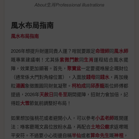
About生肖Professional illustrations
風水布局指南
風水布局指南
2026年想提升財運同貴人運？咁就要跟足
命理師
同
風水師
嘅專業建議喇！尤其係
紫微鬥數
同
生肖
運程結合風水擺
陣，效果更加顯著。首先，
聚寶盆
一定要擺喺屋企嘅財位
（通常係大門對角線位置），入面放
錢母
同
錢水
，再加幾
粒
湯圓
象徵團圓同財氣凝聚。
柯柏成
同
邱彥龍
兩位師傅都
提過，2026年
天赦日
同
冬至
期間擺陣，招財力會加倍，記
得趁
大雪
節氣前調整好布局！
如果想加強桃花或者避開小人，可以參考
小孟老師
嘅開運
法：喺客廳嘅文昌位放粉水晶，再配合
土地公廟
求返嚟嘅
平安符。不過要小心街邊自稱
半仙
或者
算命先生
嘅
神棍
，