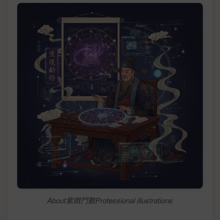
About紫微鬥數Professional illustrations