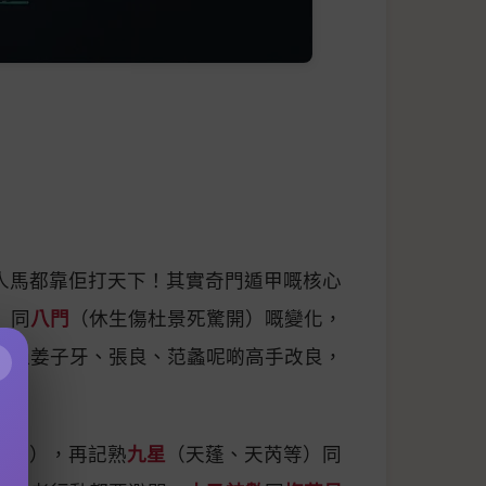
人馬都靠佢打天下！其實奇門遁甲嘅核心
）同
八門
（休生傷杜景死驚開）嘅變化，
經過姜子牙、張良、范蠡呢啲高手改良，
×
南咁），再記熟
九星
（天蓬、天芮等）同