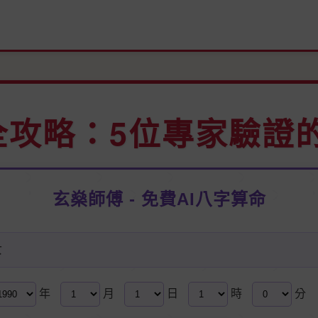
全攻略：5位專家驗證
玄燊師傅 - 免費AI八字算命
女
年
月
日
時
分