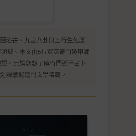
圖洛書、九宮八卦與五行生剋原
等領域。本文由5位資深奇門遁甲師
效應驗證。無論您想了解奇門遁甲占卜
迷霧掌握這門玄學精髓。