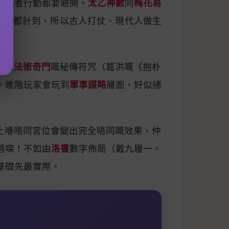
日或者行動都要避開。
太乙神數
同
梅花易
變化都計到，所以古人打仗、現代人做生
者用
法術奇門
嘅秘傳符咒（葛洪嘅《抱朴
。進階玩家會玩到
軍事謀略
層面，好似諸
土喺唔同宮位會變出完全唔同嘅效果，仲
過㗎！不如由
洛書
數字佈局（戴九履一，
基礎先最實際。