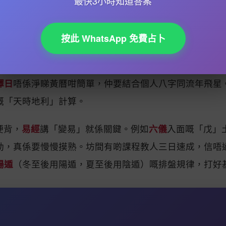
最快3小時知道答案
運，擺風水陣想催旺生意就要識用；「死門」就大凶，擇
係將時空拆解到好細緻，連一個時辰（2個鐘）內嘅氣場
按此 WhatsApp 免費占卜
奇門遁甲盤搵「生門」方位同當日最旺嘅時辰開張；又或
擇日
唔係淨睇黃曆咁簡單，仲要結合個人八字同流年飛星
嘅「天時地利」計算。
硬背，
易經
講「變易」就係關鍵。例如
六儀
入面嘅「戊」
動，真係要慢慢摸熟。坊間有啲課程教人三日速成，信唔
陽遁
（冬至後用陽遁，夏至後用陰遁）嘅排盤規律，打好