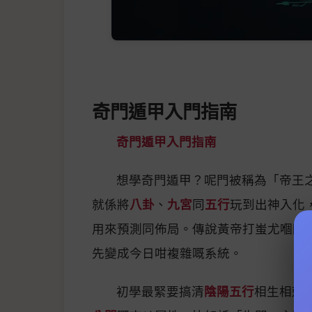
奇門遁甲入門指南
奇門遁甲入門指南
想學奇門遁甲？呢門被稱為「帝王
就係將
八卦
、
九宮
同
五行
玩到出神入化
用來預測同佈局。傳說黃帝打蚩尤嗰陣
先變成今日咁複雜嘅系統。
初學最緊要搞清
陰陽五行
相生相剋