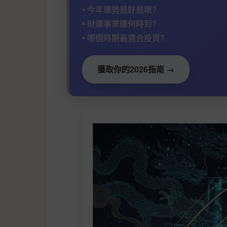
• 今年運勢是好是壞?
• 財運事業運何時到?
• 哪個時期最適合投資?
獲取你的2026指南 →