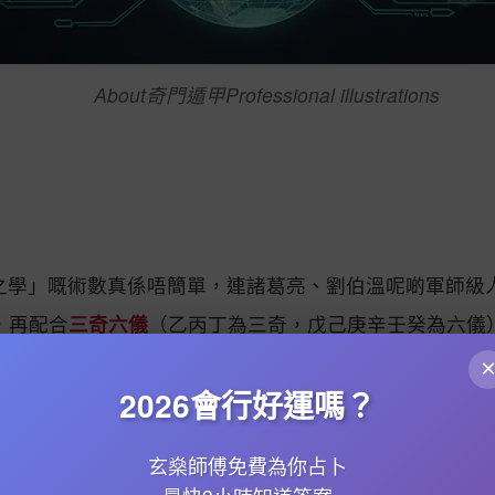
About奇門遁甲Professional illustrations
之學」嘅術數真係唔簡單，連諸葛亮、劉伯溫呢啲軍師級
，再配合
三奇六儀
（乙丙丁為三奇，戊己庚辛壬癸為六儀
，九天玄女傳落嚟嘅
河圖洛書
就係奇門遁甲嘅根基，後尾
2026會行好運嗎？
（例如金剋木、木剋土）同
後天八卦
方位（乾西北、坤西
玄燊師傅免費為你占卜