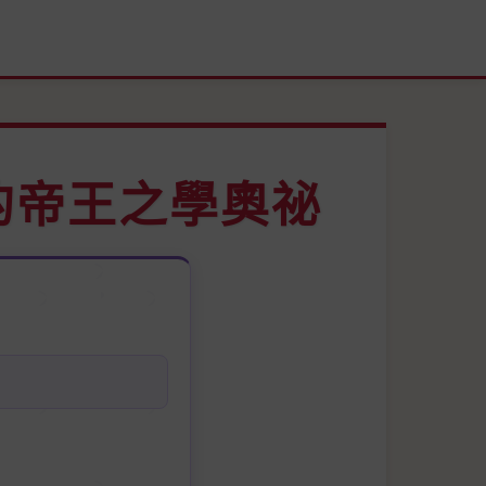
的帝王之學奧祕