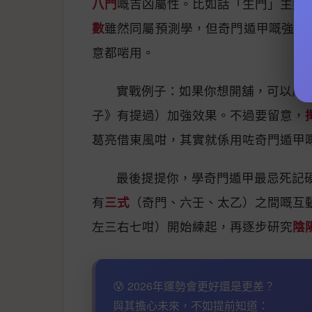
八門
嘅吉凶屬性。比如話「生門」主財
數
雖然同屬預測學，但奇門遁甲嘅強項
意都啱用。
實戰例子：如果你想開舖，可以用
子》有提過）加強效果。不過要留意，
葛亮借東風咁，其實就係用咗奇門遁甲
最後提提你，學奇門遁甲最忌死記
有
三式
（奇門、六壬、太乙）之間嘅互
左三右七咁）開始練起，再逐步研究
陰
😰 2026年運勢會更好還是更差？
與其擔心未來，不如提前知道：