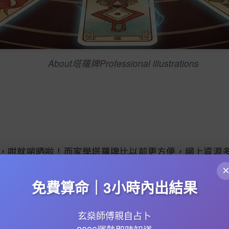
About塔羅牌Professional illustrations
羅牌，咁就啱晒啦！而家學塔羅牌比以前更方便，網上資源
）絕對係首選，因為佢嘅圖像清晰易明，牌義又夠經典，
免費算命｜3小時內出結果
爾克納有22張，代表人生嘅重大課題，例如
魔術師
講創
有56張，分做四組元素——
風元素
（寶劍）、
水元素
（
玄燊師傅親自占卜