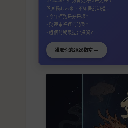
😰 2026年運勢會更好還是更差？
與其擔心未來，不如提前知道：
• 今年運勢是好是壞?
• 財運事業運何時到?
• 哪個時期最適合投資?
獲取你的2026指南 →