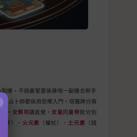
多到爆，不過最緊要係揀啱一副適合新手
好多占卜師都係用佢嚟入門。塔羅牌分兩
×
造力，
女祭司
講直覺，
女皇
同
皇帝
就分別
聖杯）、
火元素
（權杖）、
土元素
（錢