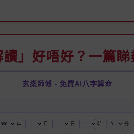
解讀」好唔好？一篇睇
玄燊師傅 - 免費AI八字算命
女
年
月
日
時
分