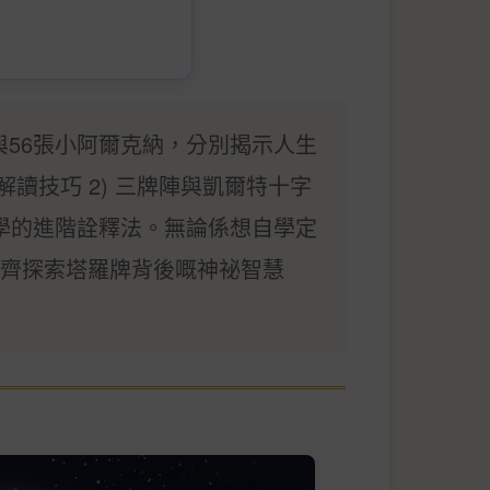
與56張小阿爾克納，分別揭示人生
讀技巧 2) 三牌陣與凱爾特十字
心理學的進階詮釋法。無論係想自學定
齊探索塔羅牌背後嘅神祕智慧