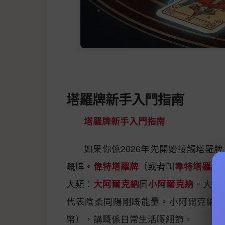
塔羅牌新手入門指南
塔羅牌新手入門指南
如果你係2026年先開始接觸塔
嘅牌。
偉特塔羅牌
（或者叫
韋特塔羅牌
大類：
大阿爾克納
同
小阿爾克納
。大阿
代表陰柔同陽剛嘅能量。小阿爾克納就
幣），講嘅係日常生活嘅細節。