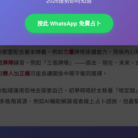
2026運勢即時知道
阿爾克納，因為佢哋嘅牌義比較深層，容易同你嘅
潛意識
按此 WhatsApp 免費占卜
你嘅訊息。例如抽到
戰車
，正位可能代表意志堅定，逆位
能量
同
心靈指引
。
但都要配合基本牌義。例如
力量
牌唔係講蠻力，而係內心
嘅
牌陣
練習，例如「三張牌陣」——過去、現在、未來，
如
戀人
加
正義
可能係講關係中嘅平衡同選擇。
你點樣運用佢哋去探索自己。初學時唔好太執著「啱定錯
好多進階資源，例如AI輔助解讀或者線上占卜諮詢，但最