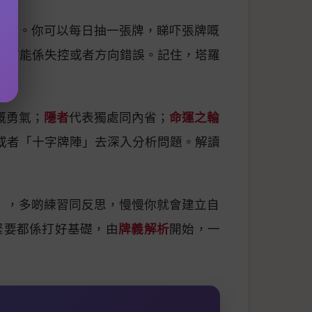
連結。你可以每日抽一張牌，睇吓張牌嘅
就可能係失控或者方向錯誤。記住，塔羅
嘅勇氣；
隱者
代表獨處同內省；
命運之輪
或者「十字牌陣」去深入分析問題。解讀
」，多啲練習同反思，慢慢你就會建立自
緊要都係打好基礎，由
牌義解析
開始，一