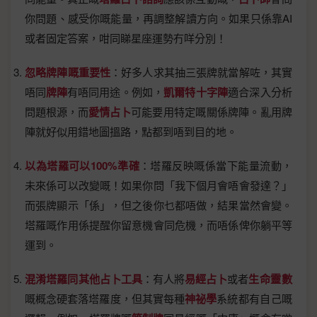
你問題、感受你嘅能量，再調整解讀方向。如果只係靠AI
或者固定答案，咁同睇星座運勢冇咩分別！
忽略牌陣嘅重要性
：好多人求其抽三張牌就當解咗，其實
唔同
牌陣
有唔同用途。例如，
凱爾特十字陣
適合深入分析
問題根源，而
愛情占卜
可能要用特定嘅關係牌陣。亂用牌
陣就好似用錯地圖搵路，點都到唔到目的地。
以為塔羅可以100%準確
：塔羅反映嘅係當下能量流動，
未來係可以改變嘅！如果你問「我下個月會唔會發達？」
而張牌顯示「係」，但之後你乜都唔做，結果當然會變。
塔羅嘅作用係提醒你留意機會同危機，而唔係俾你躺平等
運到。
混淆塔羅同其他占卜工具
：有人將
易經占卜
或者
生命靈數
嘅概念硬套落塔羅度，但其實每種
神祕學
系統都有自己嘅