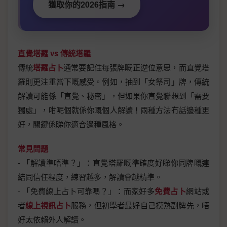
獲取你的2026指南 →
直覺塔羅 vs 傳統塔羅
傳統
塔羅占卜
通常要記住每張牌嘅正逆位意思，而直覺塔
羅則更注重當下嘅感受。例如，抽到「女祭司」牌，傳統
解讀可能係「直覺、秘密」，但如果你直覺聯想到「需要
獨處」，咁呢個就係你嘅個人解讀！兩種方法冇話邊種更
好，關鍵係睇你適合邊種風格。
常見問題
- 「解讀準唔準？」：直覺塔羅嘅準確度好睇你同牌嘅連
結同信任程度，練習越多，解讀會越精準。
- 「免費線上占卜可靠嗎？」：而家好多
免費占卜
網站或
者
線上視訊占卜
服務，但初學者最好自己摸熟副牌先，唔
好太依賴外人解讀。