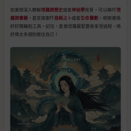
如果想深入瞭解
塔羅牌歷史
或者
神祕學
背景，可以睇吓
塔
羅牌書籍
，甚至探索吓
易經占卜
或者
生命靈數
，呢啲都係
好好嘅輔助工具。記住，直覺塔羅最緊要係享受過程，唔
好俾太多規則框住自己！