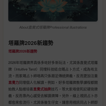
About直覺式塔羅牌Professional illustrations
塔羅牌2026新趨勢
塔羅牌2026新趨勢
2026年塔羅牌界真係多咗好多新玩法，尤其係直覺式塔羅
牌（Intuitive Tarot）同埋科技結合嘅占卜方式，成為咗主
流。而家嘅占卜師唔再只係跟足傳統牌義，反而更加注重
直覺力
同埋個人化解讀。例如，好多塔羅牌教學課程都開
始教人點樣培養
直覺式抽牌
技巧，等大家唔使死記硬背牌
義，反而靠內心感受去解讀牌陣。另外，線上視訊占卜亦
都愈來愈流行，尤其係後生仔女，鍾意用視訊同占卜師即