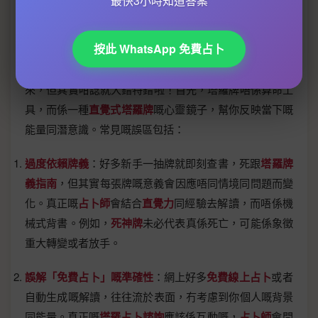
最快3小時知道答案
塔羅占卜常見誤區
塔羅占卜常見誤區
按此 WhatsApp 免費占卜
好多人都覺得塔羅牌好神秘，以為抽幾張牌就可以預知未
來，但其實咁諗就大錯特錯啦！首先，塔羅牌唔係算命工
具，而係一種
直覺式塔羅牌
嘅心靈鏡子，幫你反映當下嘅
能量同潛意識。常見嘅誤區包括：
過度依賴牌義
：好多新手一抽牌就即刻查書，死跟
塔羅牌
義指南
，但其實每張牌嘅意義會因應唔同情境同問題而變
化。真正嘅
占卜師
會結合
直覺力
同經驗去解讀，而唔係機
械式背書。例如，
死神牌
未必代表真係死亡，可能係象徵
重大轉變或者放手。
誤解「免費占卜」嘅準確性
：網上好多
免費線上占卜
或者
自動生成嘅解讀，往往流於表面，冇考慮到你個人嘅背景
同能量。真正嘅
塔羅占卜諮詢
應該係互動嘅，
占卜師
會問