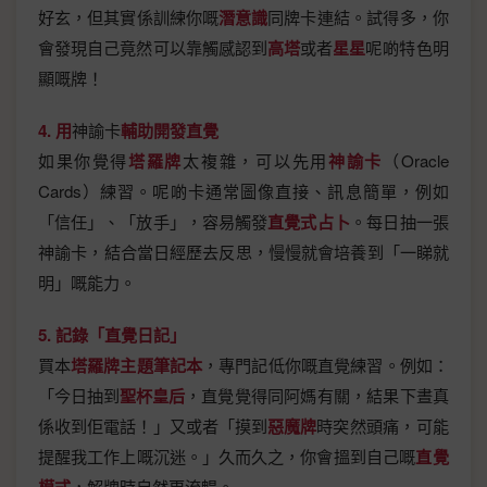
好玄，但其實係訓練你嘅
潛意識
同牌卡連結。試得多，你
會發現自己竟然可以靠觸感認到
高塔
或者
星星
呢啲特色明
顯嘅牌！
4. 用
神諭卡
輔助開發直覺
如果你覺得
塔羅牌
太複雜，可以先用
神諭卡
（Oracle
Cards）練習。呢啲卡通常圖像直接、訊息簡單，例如
「信任」、「放手」，容易觸發
直覺式占卜
。每日抽一張
神諭卡，結合當日經歷去反思，慢慢就會培養到「一睇就
明」嘅能力。
5. 記錄「直覺日記」
買本
塔羅牌主題筆記本
，專門記低你嘅直覺練習。例如：
「今日抽到
聖杯皇后
，直覺覺得同阿媽有關，結果下晝真
係收到佢電話！」又或者「摸到
惡魔牌
時突然頭痛，可能
提醒我工作上嘅沉迷。」久而久之，你會搵到自己嘅
直覺
，解牌時自然更流暢。