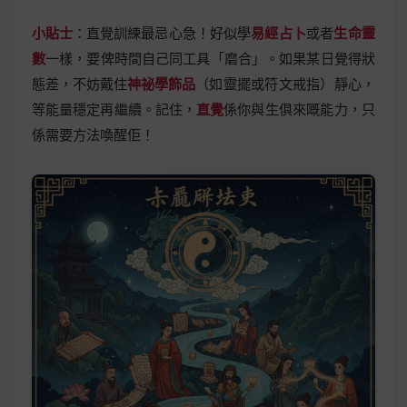
小貼士
：直覺訓練最忌心急！好似學
易經占卜
或者
生命靈
數
一樣，要俾時間自己同工具「磨合」。如果某日覺得狀
態差，不妨戴住
神祕學飾品
（如靈擺或符文戒指）靜心，
等能量穩定再繼續。記住，
直覺
係你與生俱來嘅能力，只
係需要方法喚醒佢！