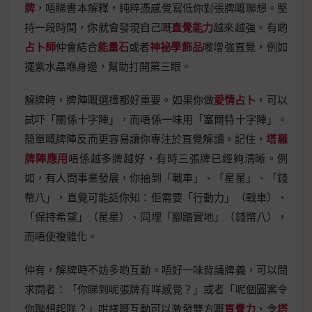
牌
，唔睇書本解釋，純粹憑感覺寫低你對張牌嘅聯想。堅
持一段時間，你就會發現自己嘅
直覺能力
越來越強。有啲
占卜師
仲會結合
能量石
或者
神祕學飾品
嚟增強直覺，例如
擺紫水晶喺身邊，幫助打開第三眼。
解牌時，牌陣嘅選擇都好重要。如果你做
愛情占卜
，可以
試吓「關係十字陣」，而唔係一味用「塞爾特十字陣」。
簡單嘅牌陣反而更容易讓你專注於直覺解讀。記住，
塔羅
牌陣應用
唔係越多牌越好，有時三張牌已經夠清晰。例
如，有人問事業發展，你抽到「戰車」、「星星」、「錢
幣八」，直覺可能話你知：佢需要「行動力」（戰車）、
「保持希望」（星星）、同埋「腳踏實地」（錢幣八），
而唔使複雜化。
仲有，解牌時不妨多啲互動。唔好一味背誦牌義，可以問
求問者：「你睇到呢張牌有咩感覺？」或者「呢個圖案令
你聯想起咩？」咁樣嘅互動可以激發雙方嘅
直覺力
，令
塔