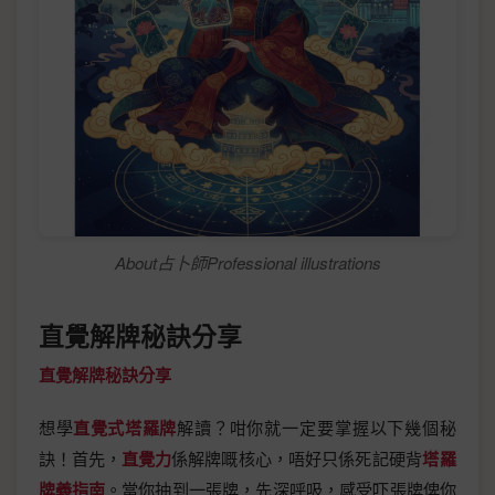
About占卜師Professional illustrations
直覺解牌秘訣分享
直覺解牌秘訣分享
想學
直覺式塔羅牌
解讀？咁你就一定要掌握以下幾個秘
訣！首先，
直覺力
係解牌嘅核心，唔好只係死記硬背
塔羅
牌義指南
。當你抽到一張牌，先深呼吸，感受吓張牌俾你