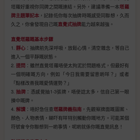
塔羅好重視你同牌之間嘅連結。另外，建議準備一本
塔羅
牌主題筆記本
，記錄低你每次抽牌時嘅感受同聯想，久而
久之，你會發現自己嘅
直覺式抽牌
能力越來越強。
直覺塔羅嘅基本步驟
1.
靜心
：抽牌前先深呼吸，放鬆心情，清空雜念，等自己
進入一個平靜嘅狀態。
2.
提問
：雖然直覺塔羅唔使太拘泥於問題格式，但最好有
一個明確嘅方向，例如「今日我需要留意啲咩？」或者
「點樣改善我嘅愛情運勢？」
3.
抽牌
：憑感覺抽1-3張牌，唔使諗太多，信自己第一眼
揀中嘅牌。
4.
解讀
：唔好急住查
塔羅牌義指南
，先觀察牌面嘅圖案、
顏色、人物表情，睇吓有咩特別觸動你嘅地方。可能某個
符號會令你聯想到一啲事情，呢啲就係你嘅直覺訊息！