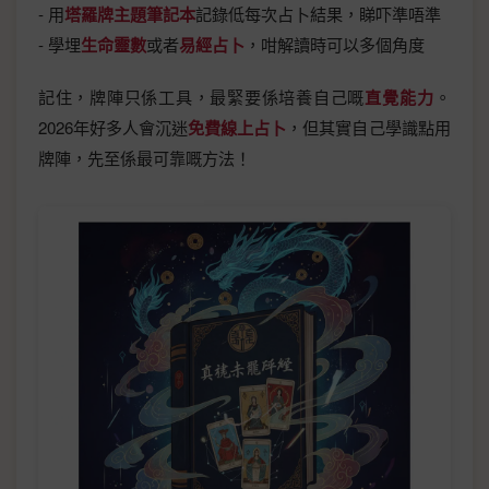
- 用
塔羅牌主題筆記本
記錄低每次占卜結果，睇吓準唔準
- 學埋
生命靈數
或者
易經占卜
，咁解讀時可以多個角度
記住，牌陣只係工具，最緊要係培養自己嘅
直覺能力
。
2026年好多人會沉迷
免費線上占卜
，但其實自己學識點用
牌陣，先至係最可靠嘅方法！