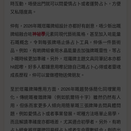
時互動，唔使出門就可以問愛情占卜或者運勢占卜，方便
又私隱度高。
仲有，2026年嘅塔羅牌組設計亦都好有創意，唔少新出嘅
牌組融合咗
神祕學
元素同現代藝術風格，甚至加入咗能量
石嘅概念，令到每張牌唔止係占卜工具，仲係一件藝術
品。例如，有啲牌組會用水晶能量去加強牌嘅靈性，等占
卜嘅時候更加準確。另外，塔羅牌主題文具同筆記本亦都
hit起嚟，好多人都鍾意用嚟記錄自己嘅占卜心得或者靈魂
成長歷程，仲可以當做禮物送俾朋友。
至於塔羅牌陣應用方面，2026年嘅趨勢係簡化同埋實用
化。傳統嘅複雜牌陣（例如凱爾特十字）雖然仍然有人
用，但係而家更多人傾向用簡單嘅三張牌陣去問具體問
題，例如愛情占卜或者事業發展。呢種方法唔單止易學，
而且解讀準確度亦都唔差，尤其適合初學者。另外，有啲
占卜師會將塔羅牌同易經占卜或者生命靈數結合，創造出