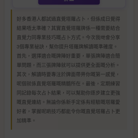
好多香港人都試過直覺塔羅占卜，但係成日覺得
結果唔太準確？其實直覺塔羅牌係一種需要結合
直覺力同專業技巧嘅占卜方式。今次我哋會分享
3個專業祕訣，幫你提升塔羅牌解讀嘅準確度。
首先，選擇適合嘅牌陣好重要，單張牌陣適合簡
單問題，而三張牌陣就可以提供更全面嘅分析。
其次，解讀時要專注於牌面帶畀你嘅第一感覺，
呢個就係直覺塔羅嘅精髓所在。最後，定期練習
同記錄每次占卜結果，可以幫助你逐步建立更強
嘅直覺連結。無論你係新手定係有經驗嘅塔羅愛
好者，掌握呢啲技巧都能令你嘅直覺塔羅占卜更
加精準。