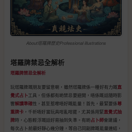
About塔羅牌歷史Professional illustrations
塔羅牌禁忌全解析
塔羅牌禁忌全解析
玩塔羅牌嘅朋友要留意喇，雖然塔羅牌係一種好有力嘅
直
覺式占卜
工具，但係都有啲禁忌要避開，唔係嘅話隨時影
響
解讀準確
性，甚至惹嚟唔好嘅能量！首先，最緊要係
尊
重牌卡
，千祈唔好當玩具咁亂咁擺，尤其係用緊
直覺式抽
牌
時，心態輕浮嘅話好易抽到失準。有啲
占卜師
會建議，
每次占卜前最好靜心幾分鐘，等自己同副牌嘅能量連結，