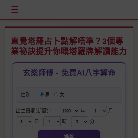
☰
直覺塔羅占卜點解唔準？3個專
業祕訣提升你嘅塔羅牌解讀能力
玄燊師傅 - 免費AI八字算命
性別：
男
女
出生日期(新曆)：
年
月
日
時
分
排盤