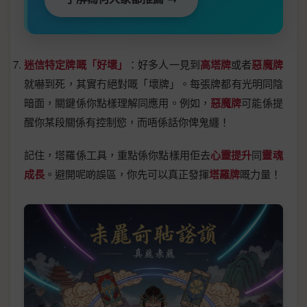
迷信特定牌嘅「好壞」
：好多人一見到
高塔牌
或者
惡魔牌
就嚇到死，其實冇絕對嘅「壞牌」。每張牌都有光明同陰
暗面，關鍵係你點樣理解同應用。例如，
惡魔牌
可能係提
醒你某段關係有控制慾，而唔係話你俾鬼纏！
記住，塔羅係工具，重點係你點樣用佢去
心靈提升
同
靈魂
成長
。避開呢啲誤區，你先可以真正發揮
塔羅牌
嘅力量！