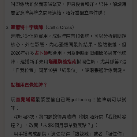
咁即係話雖然而家嗌緊交，但最後會和好。記住，解讀時
要留意牌與牌之間嘅連結，唔好當獨立事件睇！
塞爾特十字牌陣
（Celtic Cross）
進階少少但超實用，成個牌陣有10張牌，可以分析到問題
核心、外在影響、內心恐懼同最終結果。雖然複雜，但
2026年好多
占卜師
都會用，因為佢睇到嘅細節多過其他牌
陣。建議新手先用
塔羅牌義指南
對照住解，尤其係第7張
「自我位置」同第10張「結果位」，呢兩張通常係關鍵。
點樣用直覺抽牌？
玩
直覺塔羅
最緊要信自己嘅gut feeling！抽牌前可以試
吓：
- 深呼吸3次，將問題諗得具體啲（例如唔好問「我幾時發
達？」，改問「未來3個月事業發展點？」）
- 用手摸勻成副牌，邊張覺得「熱辣辣」或者「吸住你」