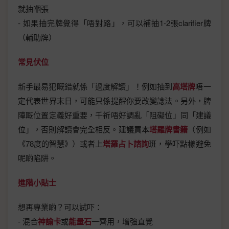
就抽嗰張
- 如果抽完牌覺得「唔對路」，可以補抽1-2張clarifier牌
（輔助牌）
常見伏位
新手最易犯嘅錯就係「過度解讀」！例如抽到
高塔牌
唔一
定代表世界末日，可能只係提醒你要改變諗法。另外，牌
陣嘅位置定義好重要，千祈唔好調亂「阻礙位」同「建議
位」，否則解讀會完全相反。建議買本
塔羅牌書籍
（例如
《78度的智慧》）或者上
塔羅占卜諮詢
班，學吓點樣避免
呢啲陷阱。
進階小貼士
想再專業啲？可以試吓：
- 混合
神諭卡
或
能量石
一齊用，增強直覺