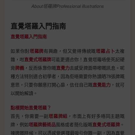
About塔羅牌Professional illustrations
直覺塔羅入門指南
直覺塔羅入門指南
如果你對
塔羅牌
有興趣，但又覺得傳統嘅
塔羅占卜
太複
雜，咁
直覺式塔羅牌
可能更適合你！直覺塔羅唔使死記硬
背
牌義
，反而係靠你嘅
直覺力
去感受牌面帶嚟嘅訊息。呢
種方法特別適合初學者，因為佢唔需要你熟讀晒78張牌嘅
意思，只要你願意打開心扉，信任自己嘅
直覺能力
，就可
以開始解讀。
點樣開始直覺塔羅？
首先，你需要一副
塔羅牌組
，市面上有好多唔同主題嘅
牌，例如
塔羅牌藝術品
風格或者簡化版嘅
直覺式塔羅牌
。
揀牌嘅時候，可以憑感覺選擇最吸引你嘅一副，因為直覺