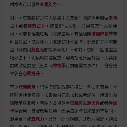
咁樣先可以發揮
直覺能力
。
另外，塔羅牌好忌俾人亂掂！尤其係你副牌係用開做
愛情
占卜
或者
運勢占卜
，能量好個人化，如果俾其他人隨便
摸，可能會混雜咗唔同嘅能量場。有經驗嘅
塔羅牌教學
導
師會提醒，就算係好朋友想試吓你副牌，都最好先清潔能
量（例如用
能量石
擺旁邊淨化）。仲有，夜晚11點後盡量
唔好占卜，呢段時間陰氣重，容易招惹負面能量，尤其係
問啲敏感問題（例如同
神祕學
有關嘅靈異事件），分分鐘
會影響
心靈提升
。
至於
牌陣應用
，記住唔好亂改傳統擺法！例如凱爾特十字
牌陣有特定意義，如果你自己亂加牌或者調位，解讀出嚟
隨時南轅北轍。有啲人貪得意將
塔羅牌主題文具
或者
神諭
卡
混合用，其實都唔建議，因為每副牌嘅能量頻率唔同，
混用會干擾
直覺力
。另外，問問題嘅方式都好關鍵，避免
問「係咪」、「會唔會」呢種封閉式問題，應該用開放式