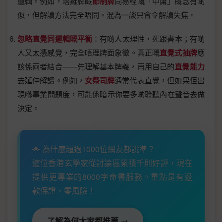
邏輯。例如，塔羅牌嘅
節制牌
同易經嘅「中庸」概念有啲
似，但解讀方法完全唔同。混為一談只會令解讀失焦。
忽略直覺同邏輯嘅平衡
：有啲人太理性，死跟書本；有啲
人又太憑感覺，完全唔理牌面象徵。真正嘅
直覺式抽牌
應
該係兩者結合——先理解基本牌義，再用自己的
直覺能力
去延伸解讀。例如，
女祭司牌
通常代表直覺，但如果佢出
現喺事業問題度，可能係暗示你要多啲聆聽內在聲音去做
決定。
🌟 為什麼超過1000位網友都說準？
這位香港玄學家從討論區累積千則好評，現在
提供更專業的8000字命書服務。重點是有退
款保證，零風險！
了解為何大家都推薦 →