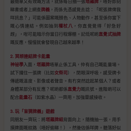
最簡單又有效嘅方法，就係每日抽一張
塔羅牌
，唔好即刻
睇書或者上網查
牌義
，而係先憑感覺去諗：「呢張牌俾我
咩訊息？」可能係圖案嘅顏色、人物動作，甚至係你當下
嘅心情連結。例如抽到
權杖八
，你直覺覺得「好急好
趕」，咁可能暗示你當日行程爆棚。記低呢啲
直覺式抽牌
嘅反應，慢慢就會發現自己越來越準！
2. 冥想連結牌卡能量
神祕學
入面，
塔羅牌
唔單止係工具，仲有自己嘅能量場。
試下攞住一張牌（比如
女祭司
），閉眼深呼吸，感受牌卡
傳遞嘅溫度、影像或者聲音。有冇突然諗起某個人？或者
身體某部分有反應？呢啲都係
直覺力
嘅訊號。進階啲可以
配合
能量石
（如紫水晶）一齊用，加強靈感接收。
3. 玩「盲猜牌義」遊戲
同朋友一齊玩：將
塔羅牌組
背面向上，隨機抽一張，用手
摸牌面嘅紋路（唔好偷睇！），然後估係咩牌。聽落好似