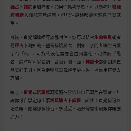
羅占卜諮詢
更加準確。如果你係初學者，可以參考吓
塔羅
牌書籍
入面嘅直覺練習，但記住最終都要回歸自己嘅感
受。
最後，直覺解牌唔等於亂咁估。你可以結合
生命靈數
或者
易經占卜
嘅知識，豐富解讀層次。例如，求問者嘅生日數
字有「5」，可能代表佢需要自由同變化，咁你解「愚
者」牌時就可以強調「冒險」嘅一面。
神諭卡
都係訓練直
覺嘅好工具，因為佢哋嘅圖像通常更抽象，逼你用直覺去
理解。
總之，
直覺式塔羅牌
嘅精髓在於信任自己嘅內在聲音。無
論你係自學定係上緊
塔羅牌占卜課程
，記住：直覺係可以
培養嘅，關鍵係多練習、多感受，唔好俾書本局限你嘅創
造力！