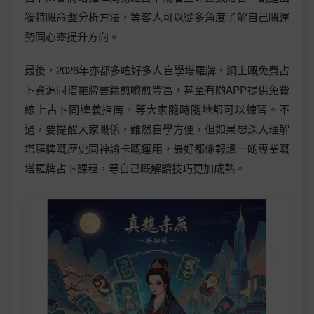
獨特嘅命盤分析方法，等客人可以從多角度了解自己嘅運
勢同心靈提升方向。
最後，2026年亦都多咗好多人自學塔羅牌，網上嘅免費占
卜資源同塔羅牌書籍愈嚟愈豐富，甚至有啲APP提供免費
線上占卜同牌義指南，等大家隨時隨地都可以練習。不
過，要提醒大家嘅係，雖然自學方便，但如果想深入理解
塔羅牌嘅歷史同神諭卡嘅運用，最好都係報讀一啲專業嘅
塔羅牌占卜課程，等自己嘅解讀技巧更加成熟。