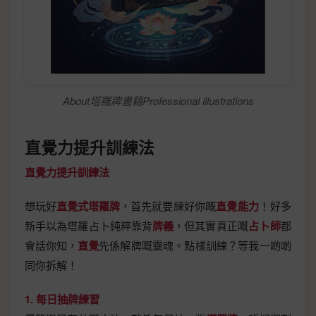
About塔羅牌書籍Professional illustrations
直覺力提升訓練法
直覺力提升訓練法
想玩好
直覺式塔羅牌
，首先就要練好你嘅
直覺能力
！好多
新手以為塔羅占卜純粹靠背
牌義
，但其實真正嘅
占卜師
都
會話你知，
直覺
先係解牌嘅靈魂。點樣訓練？等我一啲啲
同你拆解！
1. 每日抽牌練習