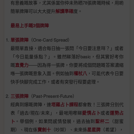
有意義嘅故事，尤其係當你仲未熟晒78張牌嘅時候，用啲
簡單牌陣可以大大提升
解讀準確
度。
最易上手嘅3個牌陣
單張牌陣
（One-Card Spread）
最簡單直接，適合每日抽一張問「今日要注意咩？」或者
「今日能量係點？」。雖然睇落好basic，但其實好考你
嘅
直覺力
——因為得一張牌，你要將成個問題嘅答案濃縮
喺一張牌嘅意象入面。例如抽到
權杖八
，可能代表今日要
快手快腳完成工作，或者有突發行程要處理。
三張牌陣
（Past-Present-Future）
經典到爆嘅牌陣，連
塔羅占卜課程
都會教！三張牌分別代
表「過去/現在/未來」，最啱用嚟睇
愛情占卜
或者
運勢占
卜
。舉個例，如果問感情發展，過去抽到
聖杯二
（甜蜜
期）、現在係
寶劍十
（吵架）、未來係
星星牌
（希望），