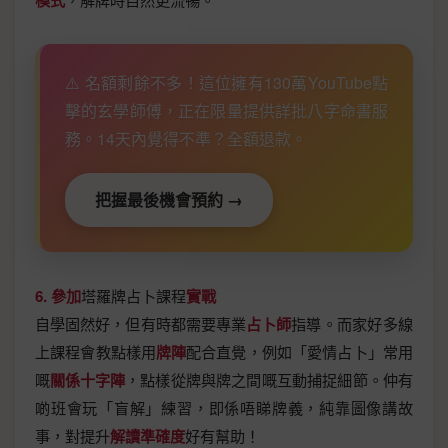
模式
⚠️ 名額剩餘不多！這位擁有130萬YouTube點
擊的玄學師傅，正在限量提供詳批八字命書服
務。14天內覺得不準？全額退款。
把握最後機會預約 →
6. 參加
塔羅牌占卜課程
實戰
自學固然好，但有時都需要專業
占卜師
指導。而家好多線
上課程會教點樣用
牌陣
配合直覺，例如「愛情占卜」常用
嘅
關係十字陣
，點樣從牌與牌之間嘅互動捕捉細節。仲有
啲班會玩「盲解」練習，即係唔睇牌義，純靠圖像講故
事，對提升
解讀準確度
好有幫助！