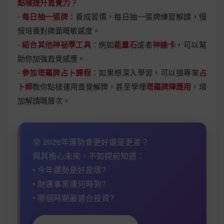
點樣提升直覺力？
-
每日抽一張牌
：養成習慣，每日抽一張牌練習解讀，慢
慢培養對牌面嘅敏感度。
-
結合其他神祕學工具
：例如
能量石
或者
神諭卡
，可以幫
助你加強直覺感應。
-
參加塔羅牌占卜課程
：如果想深入學習，可以搵專業
占
卜師
教你點樣運用直覺解牌，甚至學埋
塔羅牌陣應用
，增
加解讀嘅層次。
😰 2026年運勢會更好還是更差？
與其擔心未來，不如提前知道：
• 今年運勢是好是壞?
• 財運事業運何時到?
• 哪個時期最適合投資?