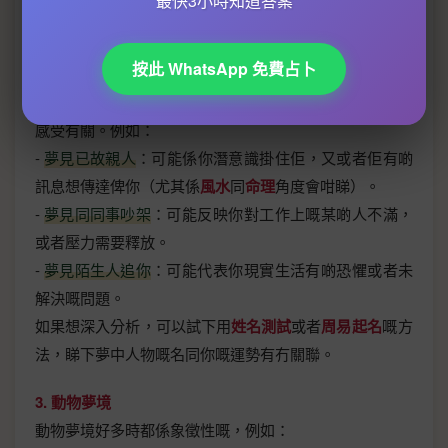
最快3小時知道答案
嘅命格同夢境係咪有咩關聯。
按此 WhatsApp 免費占卜
2. 人物夢境
夢見熟人或者陌生人，好多時都同你嘅人際關係或者內心
感受有關。例如：
-
夢見已故親人
：可能係你潛意識掛住佢，又或者佢有啲
訊息想傳達俾你（尤其係
風水
同
命理
角度會咁睇）。
-
夢見同同事吵架
：可能反映你對工作上嘅某啲人不滿，
或者壓力需要釋放。
-
夢見陌生人追你
：可能代表你現實生活有啲恐懼或者未
解決嘅問題。
如果想深入分析，可以試下用
姓名測試
或者
周易起名
嘅方
法，睇下夢中人物嘅名同你嘅運勢有冇關聯。
3. 動物夢境
動物夢境好多時都係象徵性嘅，例如：