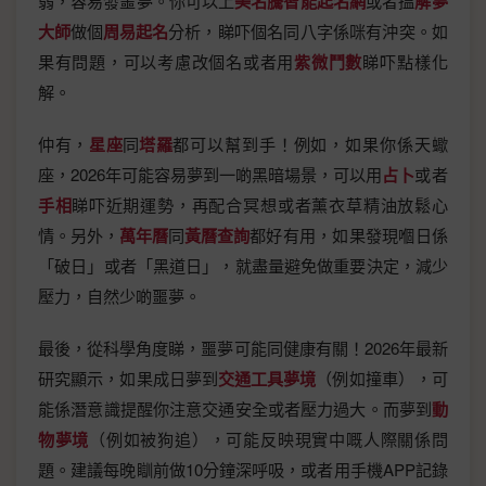
弱，容易發噩夢。你可以上
美名騰智能起名網
或者搵
解夢
大師
做個
周易起名
分析，睇吓個名同八字係咪有沖突。如
果有問題，可以考慮改個名或者用
紫微鬥數
睇吓點樣化
解。
仲有，
星座
同
塔羅
都可以幫到手！例如，如果你係天蠍
座，2026年可能容易夢到一啲黑暗場景，可以用
占卜
或者
手相
睇吓近期運勢，再配合冥想或者薰衣草精油放鬆心
情。另外，
萬年曆
同
黃曆查詢
都好有用，如果發現嗰日係
「破日」或者「黑道日」，就盡量避免做重要決定，減少
壓力，自然少啲噩夢。
最後，從科學角度睇，噩夢可能同健康有關！2026年最新
研究顯示，如果成日夢到
交通工具夢境
（例如撞車），可
能係潛意識提醒你注意交通安全或者壓力過大。而夢到
動
物夢境
（例如被狗追），可能反映現實中嘅人際關係問
題。建議每晚瞓前做10分鐘深呼吸，或者用手機APP記錄