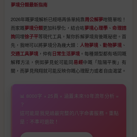
夢境分類最新指南
2026年嘅夢境解析已經唔再係單純靠
周公解夢
咁簡單啦！
而家嘅
夢境分類
更加科學化，結合咗
夢境心理學
、
命理諮
詢
同埋
徐子平
等現代工具，幫你拆解夢境背後嘅秘密。首
先，我哋可以將夢境分為幾大類：
人物夢境
、
動物夢境
、
交通工具夢境
，仲有
日常生活夢境
。每種類型都有唔同嘅
解釋方法，例如夢見蛇可能同
易經
中嘅「陰陽平衡」有
關，而夢見飛翔就可能反映你嘅心理壓力或者自由渴望。
📊 8000字 × 25頁 × 涵蓋未來10年流年分析 =
？
這可能是我見過最完整的八字命書服務。重點
是：不準可退款！