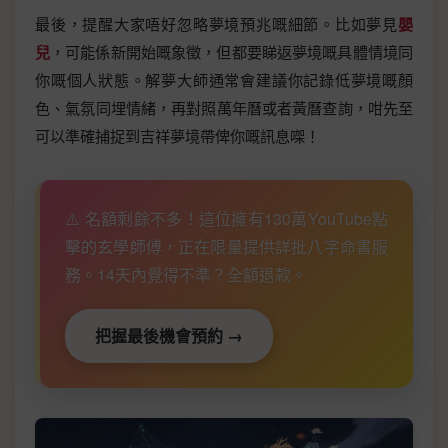
最後，提醒大家唔好忽略夢境預兆嘅細節。比如夢見
嬰
兒
，可能係新開始嘅象徵，但都要睇返夢境嘅具體情境同
你嘅個人狀態。解夢大師通常會建議你記錄低夢境嘅顏
色、氣氛同埋情緒，再對照萬年曆或者黃曆查詢，咁先至
可以準確捕捉到吉祥夢境帶俾你嘅訊息㗎！
⚠️ 名額剩餘不多！這位擁有130萬YouTube點
擊的玄學師傅，正在限量提供詳批八字命書服
務。14天內覺得不準？全額退款。
把握最後機會預約 →