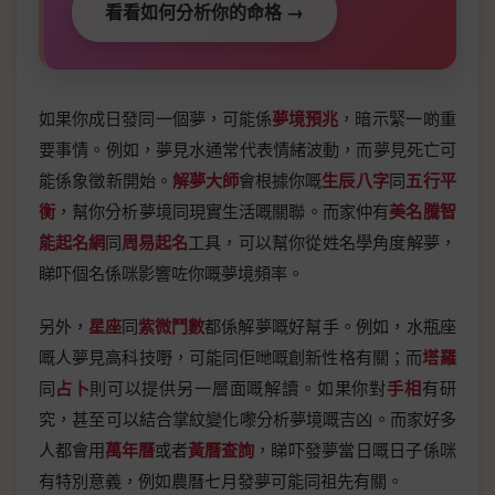
看看如何分析你的命格 →
如果你成日發同一個夢，可能係
夢境預兆
，暗示緊一啲重
要事情。例如，夢見水通常代表情緒波動，而夢見死亡可
能係象徵新開始。
解夢大師
會根據你嘅
生辰八字
同
五行平
衡
，幫你分析夢境同現實生活嘅關聯。而家仲有
美名騰智
能起名網
同
周易起名
工具，可以幫你從姓名學角度解夢，
睇吓個名係咪影響咗你嘅夢境頻率。
另外，
星座
同
紫微鬥數
都係解夢嘅好幫手。例如，水瓶座
嘅人夢見高科技嘢，可能同佢哋嘅創新性格有關；而
塔羅
同
占卜
則可以提供另一層面嘅解讀。如果你對
手相
有研
究，甚至可以結合掌紋變化嚟分析夢境嘅吉凶。而家好多
人都會用
萬年曆
或者
黃曆查詢
，睇吓發夢當日嘅日子係咪
有特別意義，例如農曆七月發夢可能同祖先有關。