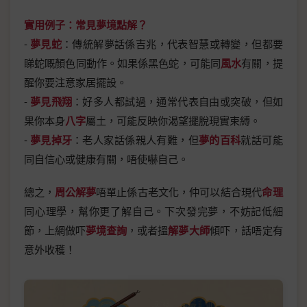
實用例子：常見夢境點解？
-
夢見蛇
：傳統解夢話係吉兆，代表智慧或轉變，但都要
睇蛇嘅顏色同動作。如果係黑色蛇，可能同
風水
有關，提
醒你要注意家居擺設。
-
夢見飛翔
：好多人都試過，通常代表自由或突破，但如
果你本身
八字
屬土，可能反映你渴望擺脫現實束縛。
-
夢見掉牙
：老人家話係親人有難，但
夢的百科
就話可能
同自信心或健康有關，唔使嚇自己。
總之，
周公解夢
唔單止係古老文化，仲可以結合現代
命理
同心理學，幫你更了解自己。下次發完夢，不妨記低細
節，上網做吓
夢境查詢
，或者搵
解夢大師
傾吓，話唔定有
意外收穫！