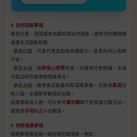
4. 自然現象夢境
夢見打風、落雨或者地震呢類自然現象，通常同你嘅情緒
或者生活變動有關：
-
夢見打雷
：可能代表突如其來嘅變化，或者你內心有啲
不安。
-
夢見水浸
：喺
夢境心理學
角度，水通常代表情緒，水浸
可能反映你覺得被情緒淹沒。
-
夢見太陽
：通常係正能量同希望嘅象徵，尤其係
星座
分
析入面，太陽夢多數係好兆頭。
如果想再深入啲，可以參考
萬年曆
睇下發夢當日嘅吉凶，
或者用
手相
同
占卜
去解讀。
5. 特殊場景夢境
有啲夢境會出現一啲好特別嘅場景，例如：