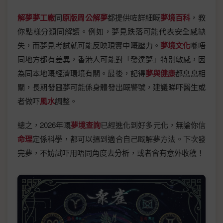
解夢夢工廠
同
原版周公解夢
都提供咗詳細嘅
夢境百科
，教
你點樣分類同解讀。例如，夢見跌落可能代表安全感缺
失，而夢見考試就可能反映現實中嘅壓力。
夢境文化
喺唔
同地方都有差異，香港人可能對「發達夢」特別敏感，因
為同本地嘅經濟環境有關。最後，記得
夢與健康
都息息相
關，長期發噩夢可能係身體發出嘅警號，建議睇吓醫生或
者做吓
風水
調整。
總之，2026年嘅
夢境查詢
已經進化到好多元化，無論你信
命理
定係科學，都可以搵到適合自己嘅解夢方法。下次發
完夢，不妨試吓用唔同角度去分析，或者會有意外收穫！