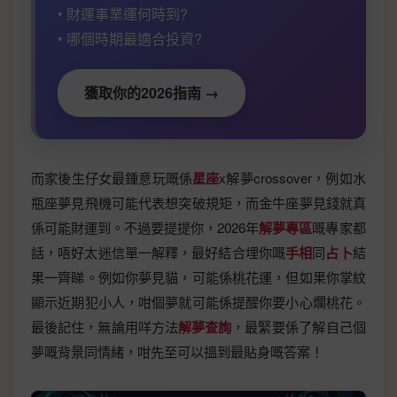
• 財運事業運何時到?
• 哪個時期最適合投資?
獲取你的2026指南 →
而家後生仔女最鍾意玩嘅係
星座
x解夢crossover，例如水
瓶座夢見飛機可能代表想突破規矩，而金牛座夢見錢就真
係可能財運到。不過要提提你，2026年
解夢專區
嘅專家都
話，唔好太迷信單一解釋，最好結合埋你嘅
手相
同
占卜
結
果一齊睇。例如你夢見貓，可能係桃花運，但如果你掌紋
顯示近期犯小人，咁個夢就可能係提醒你要小心爛桃花。
最後記住，無論用咩方法
解夢查詢
，最緊要係了解自己個
夢嘅背景同情緒，咁先至可以搵到最貼身嘅答案！