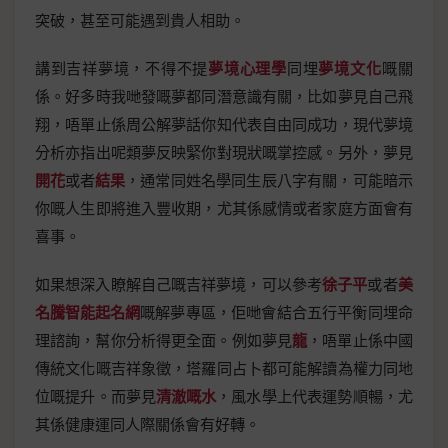
突破，甚至可能遇到貴人相助。
講到吉祥夢境，不得不提
夢境心理學
同埋
夢境文化
嘅關
係。好多時我哋發嘅夢都同潛意識有關，比如夢見自己飛
翔，唔單止係周公解夢話你知代表自由同成功，現代夢境
分析亦指出呢類夢反映緊你對現狀嘅掌控感。另外，夢見
開花
或者
結果
，通常同姓名學同生辰八字有關，可能暗示
你嘅人生即將進入豐收期，尤其係感情或者家庭方面會有
喜事。
如果想深入瞭解自己嘅吉祥夢境，可以參考
徐子平
或者
美
名騰智能起名網
嘅解夢專區，佢哋會結合五行平衡同埋命
理諮詢，幫你分析得更全面。例如夢見
龍
，唔單止係中國
傳統文化嘅吉祥象徵，塔羅同占卜都可能解讀為權力同地
位嘅提升。而夢見
清澈嘅水
，風水學上代表運勢順暢，尤
其係健康運同人際關係會有好轉。