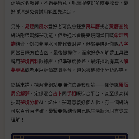
建議改名轉運。不過要留意，呢類服務好多時要收費，最
好睇清楚免費試用範圍先決定。
另外，
易經
同
風水
愛好者可能會鍾意
萬年曆
或者
黃曆查詢
網站附帶嘅解夢功能，佢哋通常會將夢境同當日嘅
命理諮
詢
結合，例如夢見水可能代表財運，但都要睇返你嘅
八字
同當日嘅方位吉凶。最後提提你，而家好多AI解夢工具聲
稱用
夢境百科
數據庫，但準確度參差，最好揀啲有真人
解
夢專區
或者用戶評價高嘅平台，避免被機械化分析誤導。
總括來講，揀解夢網站要睇你信邊套理論——係傳統
原版
周公解夢
、定係混合
占卜
同
手相
嘅綜合平台，甚至係高科
技嘅
夢境分析
AI。記住，夢嘅意義好個人化，冇一個網站
可以百分百準確，最緊要係結合自己嘅生活狀況同直覺去
理解！