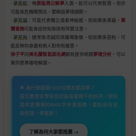
-
夢見蛇
：喺
原版周公解夢
入面，蛇可以代表智慧，但亦
可能係危機嘅預兆，要睇返夢境細節。
-
夢見貓
：可能代表獨立或者神秘感，但如果係黑貓，
黃
曆查詢
可能會話你知係咪有咩要注意。
-
夢見狗
：通常係忠誠同保護嘅象徵，但如果係惡狗，可
能反映你身邊有啲人對你有敵意。
徐子平
同
美名騰智能起名網
都有提供呢類
夢境分析
，可以
幫你更準確咁解讀。
🌟 為什麼超過1000位網友都說準？
這位香港玄學家從討論區累積千則好評，現在
提供更專業的8000字命書服務。重點是有退
款保證，零風險！
了解為何大家都推薦 →