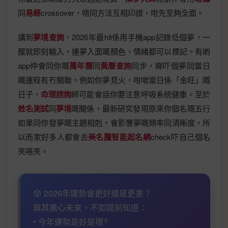
同
易經
crossover，唔同方法互相印證，咁先至夠全面。
講到
夢境查詢
，2026年最hit係用手機app記錄低個夢，一
醒就即刻輸入，連夢入面嘅顏色、情緒都可以標記。有啲
app仲會同你嘅
萬年曆
同
黃曆查詢
同步，睇吓個夢同當日
嘅運程有冇關聯。例如你夢見火，咁啱當日係「金旺」嘅
日子，
命理諮詢
師可能會話你要注意呼吸系統健康。至於
姓名測試
同
夢境
嘅關係，最新研究發現原來你個名嘅五行
如果同你發夢嘅主題相剋，會影響夢嘅頻率同清晰度，所
以而家好多人都會去
美名騰智能起名網
check吓自己個名
夾唔夾。
😰 2026年運勢會更好還是更差？
與其擔心未來，不如提前知道：
• 今年運勢是好是壞?