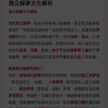
周公解夢文化解析
周公解夢文化解析
講起
周公解夢
，相信好多香港人都聽過，甚至每日起身都
會諗吓「琴晚發咗個咩夢？係咪有咩預兆？」其實呢套
夢
境解析
文化，已經流傳咗幾千年，仲同
易經
、
風水
、
八字
呢啲傳統命理學問息息相關。而家2026年，唔少後生仔女
除咗玩
星座
、
塔羅
，都會上
徐子平
或者
解夢夢工廠
查吓夢
境解釋，睇吓係咪同自己嘅
五行平衡
或者
生辰八字
有關。
點解周公解夢咁流行？
首先，
原版周公解夢
將夢境分得好細，例如
交通工具夢境
（夢見搭巴士、地鐵）、
人物夢境
（夢見陌生人或已故親
人）、
動物夢境
（夢見蛇、貓狗）等等，每種都有唔同嘅
夢境預兆
。舉個例，如果你夢見水，傳統解夢話係財運嘅
象徵，但都要睇吓係清水定污水，因為
夢境分類
好講究細