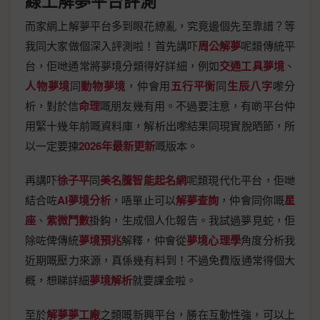
線上解夢平台評測
而家網上解夢平台多到眼花繚亂，究竟邊個先至靠譜？等
我同大家做個深入評測啦！首先講吓
周公解夢
呢類傳統平
台，佢哋通常將夢境分類得好詳細，例如
交通工具夢境
、
人物夢境
同
動物夢境
，仲會用
五行平衡
同
生辰八字
嚟分
析，對於信
命理
嘅朋友幾有用。不過要注意，有啲平台仲
用緊十幾年前嘅資料庫，解析出嚟結果同現實脫晒節，所
以一定要揀
2026年最新更新
嘅版本。
再講吓
徐子平
同
美名騰智能起名網
呢類現代化平台，佢哋
結合咗
AI夢境分析
，唔單止可以
解夢查詢
，仲會同你嘅
星
座
、
紫微鬥數
掛鈎，生成個人化報告。我試過夢見蛇，佢
除咗俾傳統
夢境預兆
解釋，仲會從
夢境心理學
角度分析我
近期嘅壓力來源，真係幾有料到！不過免費版通常得個大
概，想睇詳細
夢境解析
就要課金啦。
至於
解夢夢工廠
之類嘅新興平台，勝在互動性強，可以上