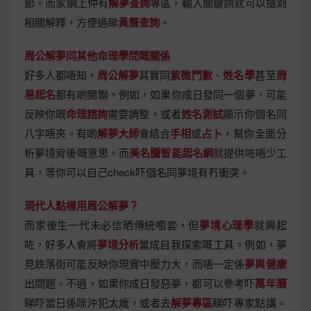
節。而家網上仲有
解夢查詢
專區，輸入關鍵詞就可以搵到
相關解釋，方便過睇
黃曆查詢
。
周公解夢同其他命理學問嘅關係
好多人都唔知，
周公解夢
其實同
紫微鬥數
、
姓名學
甚至
周
易起名
都有啲關聯。例如，如果你成日發同一個夢，可能
反映你嘅
命理諮詢
需要調整，或者
姓名測試
顯示你個名同
八字唔夾。有啲
解夢大師
會結合
手相
或
占卜
，幫你全面分
析夢境背後嘅意思。而
美名騰智能起名網
就提供咗唔少工
具，等你可以自己check吓個名同夢境有冇衝突。
現代人點樣用周公解夢？
而家後生一代未必信晒傳統嗰套，但
夢境心理學
就興起
咗，好多人會將
夢境分析
當成自我探索嘅工具。例如，夢
見跌落街可能反映你現實中壓力大，而唔一定係
夢與健康
出問題。不過，如果你成日發惡夢，都可以參考吓
萬年曆
睇吓當日係咪沖犯太歲，或者去
解夢專區
睇吓專家點講。