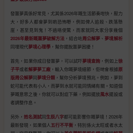
發噩夢真係好常見，尤其係2026年嘅生活節奏咁快，壓力
大，好多人都會夢到啲恐怖嘢，例如俾人追殺、跌落懸
崖，甚至見到鬼！不過唔使驚，而家就同大家分享幾個
2026年最新嘅噩夢破解方法
，結合咗
周公解夢
、
夢境解析
同埋現代
夢境心理學
，幫你擺脫噩夢困擾！
首先，如果你成日發噩夢，可以試吓
夢境查詢
，例如上
徐
子平
或者
解夢夢工廠
，輸入你嘅夢境細節，佢哋會根據
原
版周公解夢
同
夢境分類
，幫你分析夢境預兆。例如，夢到
蛇可能代表有小人，而夢到水就可能同情緒有關。知道個
夢嘅意思之後，你就可以對症下藥，例如擺放
風水
擺設或
者調整作息。
另外，
姓名測試
同
生辰八字
都可能影響你嘅夢境！2026年
最新發現，如果個人
五行不平衡
，特別係火太旺或者水太