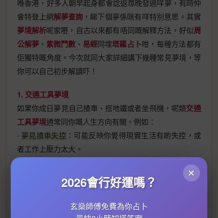
喺香港，好多人朝早起身都會諗返尋晚發過咩夢，有時仲
會特登上網
解夢查詢
，睇下個夢係咪有咩特別意思。其實
夢境解析
呢家嘢，自古以來都有唔同嘅解釋方法，好似
周
公解夢
、
紫微鬥數
、
易經
同埋
塔羅占卜
咁，每種方法都有
佢獨特嘅角度。今次就同大家詳細講下幾種常見夢境，等
你可以自己初步解讀吓！
1. 交通工具夢境
如果你成日夢見自己揸車、搭地鐵或者坐飛機，呢類
交通
工具夢境
通常同你嘅人生方向有關。例如：
-
夢見揸車失控
：可能反映你覺得現實生活有啲失控，或
者工作上壓力太大。
-
夢見搭地鐵迷路
：可能暗示你對未來有啲迷茫，唔知點
×
樣行落去。
2026會行好運嗎？
-
夢見飛機起飛
：通常係好兆頭，代表你嘅事業或者計劃
即將有突破。
玄燊師傅免費為你占卜
唔少
解夢大師
都會結合
八字
或者
五行平衡
去分析，睇下你