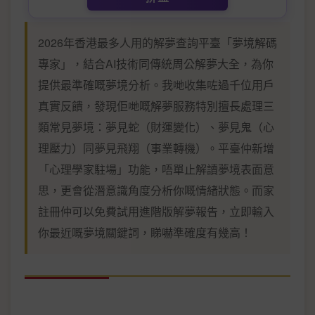
2026年香港最多人用的解夢查詢平臺「夢境解碼
專家」，結合AI技術同傳統周公解夢大全，為你
提供最準確嘅夢境分析。我哋收集咗過千位用戶
真實反饋，發現佢哋嘅解夢服務特別擅長處理三
類常見夢境：夢見蛇（財運變化）、夢見鬼（心
理壓力）同夢見飛翔（事業轉機）。平臺仲新增
「心理學家駐場」功能，唔單止解讀夢境表面意
思，更會從潛意識角度分析你嘅情緒狀態。而家
註冊仲可以免費試用進階版解夢報告，立即輸入
你最近嘅夢境關鍵詞，睇嚇準確度有幾高！