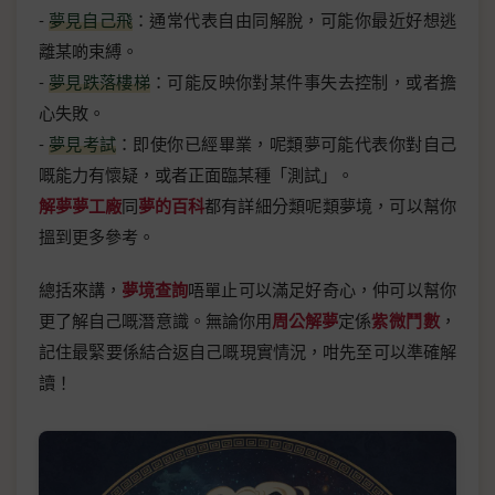
-
夢見自己飛
：通常代表自由同解脫，可能你最近好想逃
離某啲束縛。
-
夢見跌落樓梯
：可能反映你對某件事失去控制，或者擔
心失敗。
-
夢見考試
：即使你已經畢業，呢類夢可能代表你對自己
嘅能力有懷疑，或者正面臨某種「測試」。
解夢夢工廠
同
夢的百科
都有詳細分類呢類夢境，可以幫你
搵到更多參考。
總括來講，
夢境查詢
唔單止可以滿足好奇心，仲可以幫你
更了解自己嘅潛意識。無論你用
周公解夢
定係
紫微鬥數
，
記住最緊要係結合返自己嘅現實情況，咁先至可以準確解
讀！