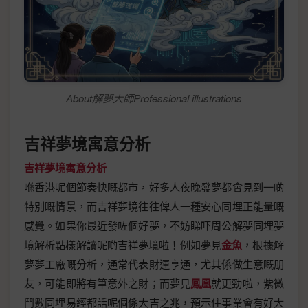
About解夢大師Professional illustrations
吉祥夢境寓意分析
吉祥夢境寓意分析
喺香港呢個節奏快嘅都市，好多人夜晚發夢都會見到一啲
特別嘅情景，而吉祥夢境往往俾人一種安心同埋正能量嘅
感覺。如果你最近發咗個好夢，不妨睇吓周公解夢同埋夢
境解析點樣解讀呢啲吉祥夢境啦！例如夢見
金魚
，根據解
夢夢工廠嘅分析，通常代表財運亨通，尤其係做生意嘅朋
友，可能即將有筆意外之財；而夢見
鳳凰
就更勁啦，紫微
鬥數同埋易經都話呢個係大吉之兆，預示住事業會有好大