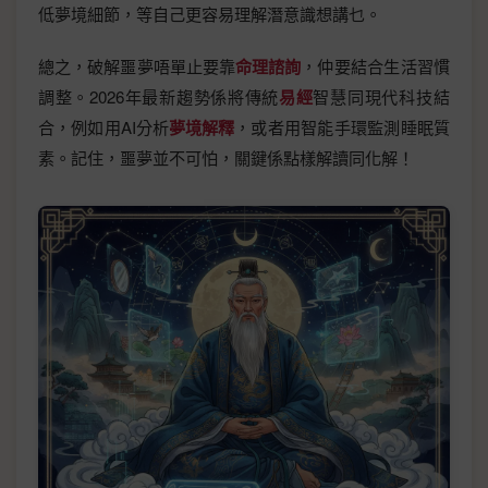
低夢境細節，等自己更容易理解潛意識想講乜。
總之，破解噩夢唔單止要靠
命理諮詢
，仲要結合生活習慣
調整。2026年最新趨勢係將傳統
易經
智慧同現代科技結
合，例如用AI分析
夢境解釋
，或者用智能手環監測睡眠質
素。記住，噩夢並不可怕，關鍵係點樣解讀同化解！