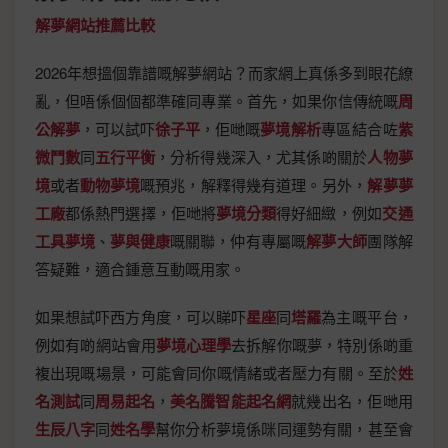
解夢網站推薦比較
2026年想搵個靠譜嘅解夢網站？而家網上真係多到眼花繚
亂，但唔係個個都準確同專業。首先，如果你信傳統嘅
周
公解夢
，可以試吓
徐子平
，佢哋嘅
夢境解析
專區結合咗
紫
微鬥數
同
五行平衡
，分析得幾深入，尤其係啲關於
人物夢
境
或者
動物夢境
嘅預兆，解釋得幾有道理。另外，
解夢夢
工廠
都係熱門選擇，佢哋將
夢境分類
得好細緻，例如
交通
工具夢境
、
夢與健康
嘅關聯，仲有專屬嘅
解夢大師
團隊解
答疑難，適合鍾意互動嘅用家。
如果想試吓西方角度，可以睇吓
星座
同
塔羅
為主嘅平台，
例如有啲網站會用
夢境心理學
去拆解你嘅夢，特別係啲重
複出現嘅場景，可能會同你嘅情緒或者壓力有關。至於
姓
名測試
同
周易起名
，
美名騰智能起名網
就幾出名，佢哋用
生辰八字
同
姓名學
幫你分析夢境係咪同運勢有關，甚至會