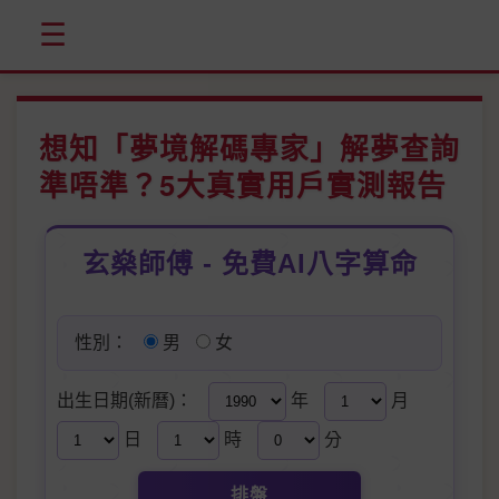
☰
想知「夢境解碼專家」解夢查詢
準唔準？5大真實用戶實測報告
玄燊師傅 - 免費AI八字算命
性別：
男
女
出生日期(新曆)：
年
月
日
時
分
排盤