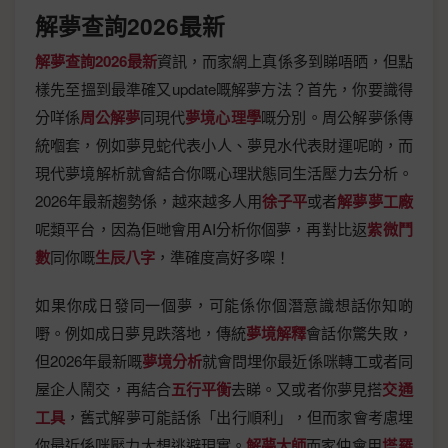
解夢查詢2026最新
解夢查詢2026最新
資訊，而家網上真係多到睇唔晒，但點
樣先至搵到最準確又update嘅解夢方法？首先，你要識得
分咩係
周公解夢
同現代
夢境心理學
嘅分別。周公解夢係傳
統嗰套，例如夢見蛇代表小人、夢見水代表財運呢啲，而
現代夢境解析就會結合你嘅心理狀態同生活壓力去分析。
2026年最新趨勢係，越來越多人用
徐子平
或者
解夢夢工廠
呢類平台，因為佢哋會用AI分析你個夢，再對比返
紫微鬥
數
同你嘅
生辰八字
，準確度高好多㗎！
如果你成日發同一個夢，可能係你個潛意識想話你知啲
嘢。例如成日夢見跌落地，傳統
夢境解釋
會話你驚失敗，
但2026年最新嘅
夢境分析
就會問埋你最近係咪轉工或者同
屋企人鬧交，再結合
五行平衡
去睇。又或者你夢見搭
交通
工具
，舊式解夢可能話係「出行順利」，但而家會考慮埋
你最近係咪壓力大想逃避現實。
解夢大師
而家仲會用
塔羅